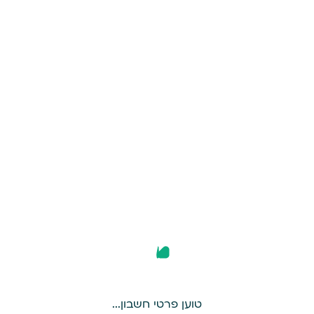
לפנות אלייך
שם משפחה
מספר ת.ז
טוען פרטי חשבון...